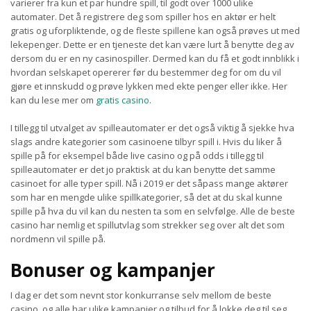
varierer fra kun et par hundre spill, til godt over 1000 ulike
automater. Det å registrere deg som spiller hos en aktør er helt
gratis og uforpliktende, og de fleste spillene kan også prøves ut med
lekepenger. Dette er en tjeneste det kan være lurt å benytte deg av
dersom du er en ny casinospiller. Dermed kan du få et godt innblikk i
hvordan selskapet opererer før du bestemmer deg for om du vil
gjøre et innskudd og prøve lykken med ekte penger eller ikke. Her
kan du lese mer om
gratis casino
.
I tillegg til utvalget av spilleautomater er det også viktig å sjekke hva
slags andre kategorier som casinoene tilbyr spill i. Hvis du liker å
spille på for eksempel både live casino og på odds i tillegg til
spilleautomater er det jo praktisk at du kan benytte det samme
casinoet for alle typer spill. Nå i 2019 er det såpass mange aktører
som har en mengde ulike spillkategorier, så det at du skal kunne
spille på hva du vil kan du nesten ta som en selvfølge. Alle de beste
casino har nemlig et spillutvlag som strekker seg over alt det som
nordmenn vil spille på.
Bonuser og kampanjer
I dag er det som nevnt stor konkurranse selv mellom de beste
casino, og alle har ulike kampanjer og tilbud for å lokke deg til seg.