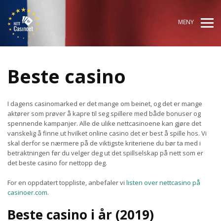
MENY
Beste casino
I dagens casinomarked er det mange om beinet, og det er mange
aktører som prøver å kapre til seg spillere med både bonuser og
spennende kampanjer. Alle de ulike nettcasinoene kan gjøre det
vanskelig å finne ut hvilket online casino det er best å spille hos. Vi
skal derfor se nærmere på de viktigste kriteriene du bør ta med i
betraktningen før du velger deg ut det spillselskap på nett som er
det beste casino for nettopp deg.
For en oppdatert toppliste, anbefaler vi
listen over nettcasino på
casinoer.com
.
Beste casino i år (2019)