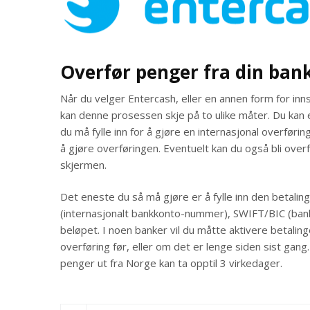
Overfør penger fra din bank
Når du velger Entercash, eller en annen form for i
kan denne prosessen skje på to ulike måter. Du kan 
du må fylle inn for å gjøre en internasjonal overføring
å gjøre overføringen. Eventuelt kan du også bli over
skjermen.
Det eneste du så må gjøre er å fylle inn den betal
(internasjonalt bankkonto-nummer), SWIFT/BIC (ban
beløpet. I noen banker vil du måtte aktivere betalinge
overføring før, eller om det er lenge siden sist gang
penger ut fra Norge kan ta opptil 3 virkedager.