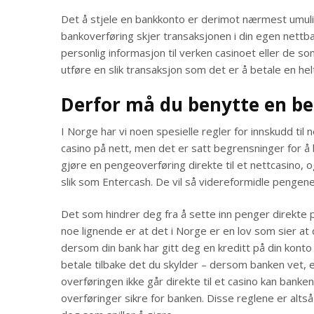
Det å stjele en bankkonto er derimot nærmest umulig
bankoverføring skjer transaksjonen i din egen nettba
personlig informasjon til verken casinoet eller de so
utføre en slik transaksjon som det er å betale en helt
Derfor må du benytte en be
I Norge har vi noen spesielle regler for innskudd til 
casino på nett, men det er satt begrensninger for å
gjøre en pengeoverføring direkte til et nettcasino, 
slik som Entercash. De vil så videreformidle pengene d
Det som hindrer deg fra å sette inn penger direkte 
noe lignende er at det i Norge er en lov som sier at du
dersom din bank har gitt deg en kreditt på din konto 
betale tilbake det du skylder – dersom banken vet, 
overføringen ikke går direkte til et casino kan banke
overføringer sikre for banken. Disse reglene er altså