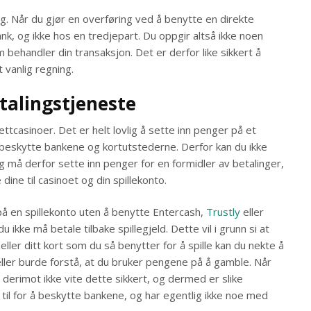
. Når du gjør en overføring ved å benytte en direkte
nk, og ikke hos en tredjepart. Du oppgir altså ikke noen
m behandler din transaksjon. Det er derfor like sikkert å
 vanlig regning.
talingstjeneste
nettcasinoer. Det er helt lovlig å sette inn penger på et
 beskytte bankene og kortutstederne. Derfor kan du ikke
og må derfor sette inn penger for en formidler av betalinger,
ine til casinoet og din spillekonto.
på en spillekonto uten å benytte Entercash,
Trustly
eller
 ikke må betale tilbake spillegjeld. Dette vil i grunn si at
eller ditt kort som du så benytter for å spille kan du nekte å
eller burde forstå, at du bruker pengene på å gamble. Når
n derimot ikke vite dette sikkert, og dermed er slike
 til for å beskytte bankene, og har egentlig ikke noe med