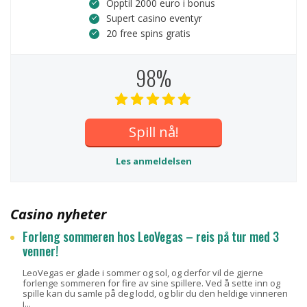
Opptil 2000 euro i bonus
Supert casino eventyr
20 free spins gratis
98%
Spill nå!
Les anmeldelsen
Casino nyheter
Forleng sommeren hos LeoVegas – reis på tur med 3
venner!
LeoVegas er glade i sommer og sol, og derfor vil de gjerne
forlenge sommeren for fire av sine spillere. Ved å sette inn og
spille kan du samle på deg lodd, og blir du den heldige vinneren
i...