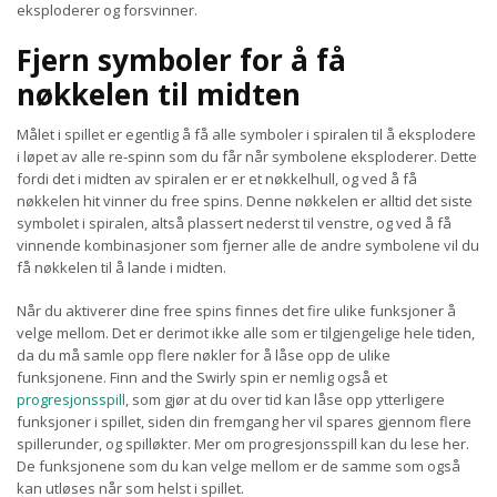
eksploderer og forsvinner.
Fjern symboler for å få
nøkkelen til midten
Målet i spillet er egentlig å få alle symboler i spiralen til å eksplodere
i løpet av alle re-spinn som du får når symbolene eksploderer. Dette
fordi det i midten av spiralen er er et nøkkelhull, og ved å få
nøkkelen hit vinner du free spins. Denne nøkkelen er alltid det siste
symbolet i spiralen, altså plassert nederst til venstre, og ved å få
vinnende kombinasjoner som fjerner alle de andre symbolene vil du
få nøkkelen til å lande i midten.
Når du aktiverer dine free spins finnes det fire ulike funksjoner å
velge mellom. Det er derimot ikke alle som er tilgjengelige hele tiden,
da du må samle opp flere nøkler for å låse opp de ulike
funksjonene. Finn and the Swirly spin er nemlig også et
progresjonsspill
, som gjør at du over tid kan låse opp ytterligere
funksjoner i spillet, siden din fremgang her vil spares gjennom flere
spillerunder, og spilløkter. Mer om progresjonsspill kan du lese her.
De funksjonene som du kan velge mellom er de samme som også
kan utløses når som helst i spillet.