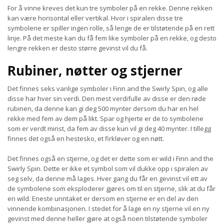
For å vinne kreves det kun tre symboler på en rekke. Denne rekken
kan være horisontal eller vertikal. Hvor i spiralen disse tre
symbolene er spiller ingen rolle, så lenge de er tilstøtende på en rett
linje. På det meste kan du få fem like symboler på en rekke, og desto
lengre rekken er desto større gevinst vil du få.
Rubiner, nøtter og stjerner
Det finnes seks vanlige symboler i Finn and the Swirly Spin, og alle
disse har hver sin verdi. Den mest verdifulle av disse er den røde
rubinen, da denne kan gi deg 500 mynter dersom du har en hel
rekke med fem av dem på likt. Spar og hjerte er de to symbolene
som er verdt minst, da fem av disse kun vil gi deg 40 mynter. I tillegg
finnes det også en hestesko, et firkløver og en nøtt.
Det finnes også en stjerne, og det er dette som er wild i Finn and the
Swirly Spin. Dette er ikke et symbol som vil dukke opp i spiralen av
seg selv, da denne må lages. Hver gang du får en gevinst vil ett av
de symbolene som eksploderer gjøres om til en stjerne, slik at du får
en wild. Eneste unntaket er dersom en stjerne er en del av den
vinnende kombinasjonen. I stedet for å lage en ny stjerne vil en ny
gevinst med denne heller gjøre at også noen tilstøtende symboler