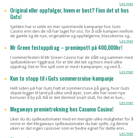
Les mer
Original eller oppfølger, hvem er best? Finn det ut hos
Guts!
Sjelden har vi sette en mer spennende kampanje hos Guts
Casino enn den de nå har laget for oss, for å står kampen mellom
de gamle og de nye, originalene og oppfølgerne, klassikerne og...
Les mer
Mr Green festoppdrag – premiepott på 400,000kr!
I sommerfesten til Mr Green Casino har de slått seg sammen med
spillutvikleren Yggdrasil, for er blir det lek og moro med ulike
oppdrag. Det er fire spill som er med i kampanjen, og ved å...
Les mer
Kun to stopp til i Guts sommercruise-kampanje
Helt siden juli har Guts hatt et sommercruise på gang, hvor Guts
skipet legger til land på ulike små øyer, som alle har noen nye
bonuser å by på. Nå er det derimot snart slutt, for det er kun...
Les mer
Megaways premietrekning hos Casumo Casino!
Liker du du spilleautomater med en mengde ulike muligheter for å
vinne er det Megaways spilleautomater du bør spille, og denne
uken er det ingen casinoer som er bedre egnet for dette enn...
Les mer