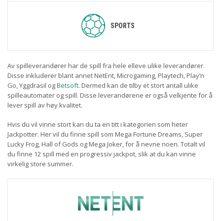
SPORTS
Av spilleverandører har de spill fra hele elleve ulike leverandører.
Disse inkluderer blant annet NetEnt, Microgaming, Playtech, Play’n
Go, Yggdrasil og
Betsoft
. Dermed kan de tilby et stort antall ulike
spilleautomater og spill. Disse leverandørene er også velkjente for å
lever spill av høy kvalitet.
Hvis du vil vinne stort kan du ta en titt i kategorien som heter
Jackpotter. Her vil du finne spill som Mega Fortune Dreams, Super
Lucky Frog, Hall of Gods og Mega Joker, for å nevne noen. Totalt vil
du finne 12 spill med en progressiv jackpot, slik at du kan vinne
virkelig store summer.