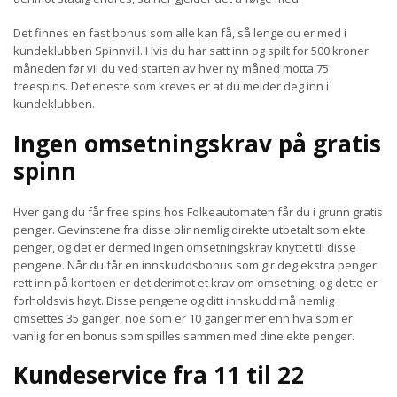
Det finnes en fast bonus som alle kan få, så lenge du er med i
kundeklubben Spinnvill. Hvis du har satt inn og spilt for 500 kroner
måneden før vil du ved starten av hver ny måned motta 75
freespins. Det eneste som kreves er at du melder deg inn i
kundeklubben.
Ingen omsetningskrav på gratis
spinn
Hver gang du får free spins hos Folkeautomaten får du i grunn gratis
penger. Gevinstene fra disse blir nemlig direkte utbetalt som ekte
penger, og det er dermed ingen omsetningskrav knyttet til disse
pengene. Når du får en innskuddsbonus som gir deg ekstra penger
rett inn på kontoen er det derimot et krav om omsetning, og dette er
forholdsvis høyt. Disse pengene og ditt innskudd må nemlig
omsettes 35 ganger, noe som er 10 ganger mer enn hva som er
vanlig for en bonus som spilles sammen med dine ekte penger.
Kundeservice fra 11 til 22