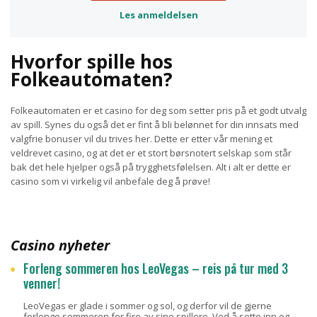
Les anmeldelsen
Hvorfor spille hos
Folkeautomaten?
Folkeautomaten er et casino for deg som setter pris på et godt utvalg
av spill. Synes du også det er fint å bli belønnet for din innsats med
valgfrie bonuser vil du trives her. Dette er etter vår mening et
veldrevet casino, og at det er et stort børsnotert selskap som står
bak det hele hjelper også på trygghetsfølelsen. Alt i alt er dette er
casino som vi virkelig vil anbefale deg å prøve!
Casino nyheter
Forleng sommeren hos LeoVegas – reis på tur med 3
venner!
LeoVegas er glade i sommer og sol, og derfor vil de gjerne
forlenge sommeren for fire av sine spillere. Ved å sette inn og