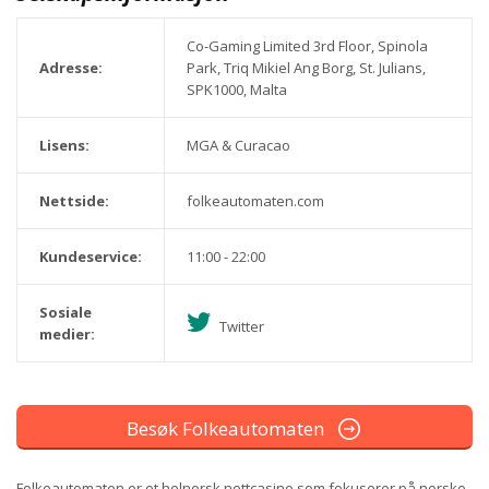
Co-Gaming Limited 3rd Floor, Spinola
Adresse:
Park, Triq Mikiel Ang Borg, St. Julians,
SPK1000, Malta
Lisens:
MGA & Curacao
Nettside:
folkeautomaten.com
Kundeservice:
11:00 - 22:00
Sosiale
Twitter
medier:
Besøk Folkeautomaten
Folkeautomaten er et helnorsk nettcasino som fokuserer på norske