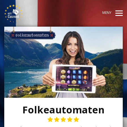
MENY
Folkeautomaten