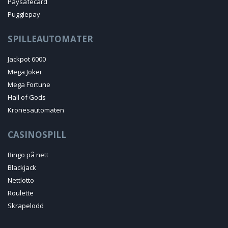
Paysafecard
Pugglepay
SPILLEAUTOMATER
Jackpot 6000
Mega Joker
Mega Fortune
Hall of Gods
Kronesautomaten
CASINOSPILL
Bingo på nett
Blackjack
Nettlotto
Roulette
Skrapelodd