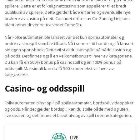
spillere. Dette er et folkelig nettcasino som appellerer til et bredt
publikum av spillere. Dette gjelder både erfarne og eventuelle nye
brukere av casino på nett. Casinoet driftes av Co-Gaming Ltd, som
blant annet driver nettcasinoet ComeOn.
Når Folkeautomaten ble lansert var det kun spilleautomater og
andre casinospill som ble tilbudt. Nå i senere tid har de også lansert
sin egen sportsbook. Dette vil si at du kan spille på både casino og
på odds. Det finnes også en velkomstbonus til hver av kategoriene.
Du kan få en 500% bonus på casinospill og en 100% bonus på
oddsspill. Maksimalt kan du få 500 kroner ekstra i hver av
kategoriene.
Casino- og oddsspill
Folkeautomaten tilbyr spill på spilleautomater, bordspill, videopoker
og odds. Når det gjelder bordspill kan du spille både med og uten
live dealer, og det finnes et bredt utvlag av spill i denne kategorien.
LIVE