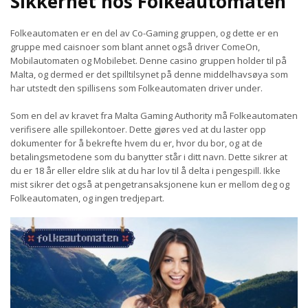
Sikkerhet hos Folkeautomaten
Folkeautomaten er en del av Co-Gaming gruppen, og dette er en
gruppe med caisnoer som blant annet også driver ComeOn,
Mobilautomaten og Mobilebet. Denne casino gruppen holder til på
Malta, og dermed er det spilltilsynet på denne middelhavsøya som
har utstedt den spillisens som Folkeautomaten driver under.
Som en del av kravet fra Malta Gaming Authority må Folkeautomaten
verifisere alle spillekontoer. Dette gjøres ved at du laster opp
dokumenter for å bekrefte hvem du er, hvor du bor, og at de
betalingsmetodene som du banytter står i ditt navn. Dette sikrer at
du er 18 år eller eldre slik at du har lov til å delta i pengespill. Ikke
mist sikrer det også at pengetransaksjonene kun er mellom deg og
Folkeautomaten, og ingen tredjepart.