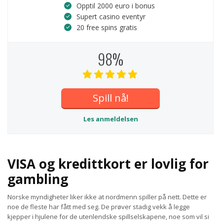
Opptil 2000 euro i bonus
Supert casino eventyr
20 free spins gratis
98%
Spill nå!
Les anmeldelsen
VISA og kredittkort er lovlig for
gambling
Norske myndigheter liker ikke at nordmenn spiller på nett. Dette er
noe de fleste har fått med seg. De prøver stadig vekk å legge
kjepper i hjulene for de utenlendske spillselskapene, noe som vil si