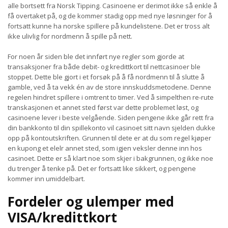
alle bortsett fra Norsk Tipping. Casinoene er derimot ikke så enkle å
få overtaket på, og de kommer stadig opp med nye løsninger for å
fortsatt kunne ha norske spillere på kundelistene. Det er tross alt
ikke ulivlig for nordmenn å spille på nett.
For noen år siden ble det innført nye regler som gjorde at
transaksjoner fra både debit- og kredittkort til nettcasinoer ble
stoppet. Dette ble gjort i et forsøk på å få nordmenn til å slutte å
gamble, ved å ta vekk én av de store innskuddsmetodene. Denne
regelen hindret spillere i omtrent to timer. Ved å simpelthen re-rute
transkasjonen et annet sted først var dette problemet løst, og
casinoene lever i beste velgående. Siden pengene ikke går rett fra
din bankkonto til din spillekonto vil casinoet sitt navn sjelden dukke
opp på kontoutskriften. Grunnen til dete er at du som regel kjøper
en kupong et elelr annet sted, som igjen veksler denne inn hos
casinoet. Dette er så klart noe som skjer i bakgrunnen, og ikke noe
du trenger å tenke på. Det er fortsatt like sikkert, og pengene
kommer inn umiddelbart.
Fordeler og ulemper med
VISA/kredittkort