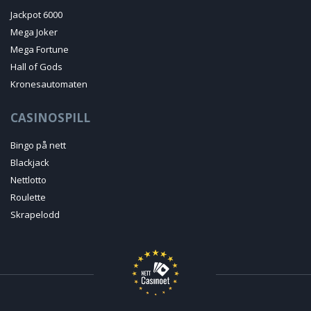
Jackpot 6000
Mega Joker
Mega Fortune
Hall of Gods
Kronesautomaten
CASINOSPILL
Bingo på nett
Blackjack
Nettlotto
Roulette
Skrapelodd