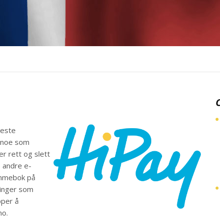
leste
r noe som
r rett og slett
 andre e-
lommebok på
ninger som
pper å
no.