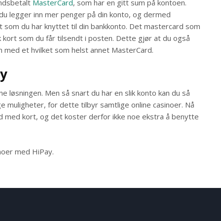
åndsbetalt
MasterCard
, som har en gitt sum på kontoen.
du legger inn mer penger på din konto, og dermed
 som du har knyttet til din bankkonto. Det mastercard som
sk kort som du får tilsendt i posten. Dette gjør at du også
 som med et hvilket som helst annet MasterCard.
ay
e løsningen. Men så snart du har en slik konto kan du så
 muligheter, for dette tilbyr samtlige online casinoer. Nå
d med kort, og det koster derfor ikke noe ekstra å benytte
sinoer med HiPay.