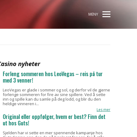
MENY
Casino nyheter
Forleng sommeren hos LeoVegas – reis på tur
med 3 venner!
LeoVegas er glade i sommer og sol, og derfor vil de gjerne
forlenge sommeren for fire av sine spillere. Ved å sette
inn og spille kan du samle på deg lodd, og blir du den
heldige vinneren i...
Les mer
Original eller oppfølger, hvem er best? Finn det
ut hos Guts!
Sjelden har vi sette en mer spennende kampanje hos