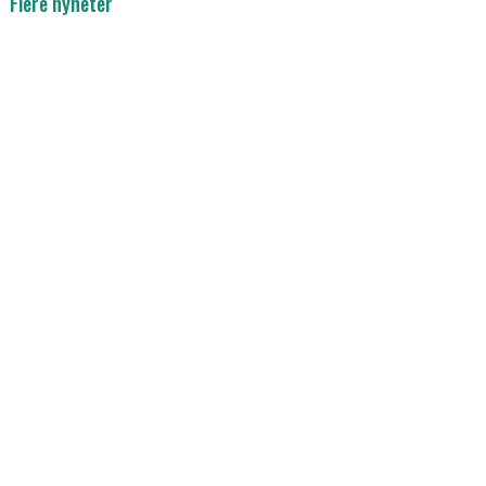
Flere nyheter