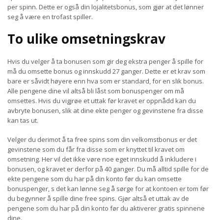
per spinn. Dette er også din lojalitetsbonus, som gjør at det lønner
seg å være en trofast spiller.
To ulike omsetningskrav
Hvis du velger å ta bonusen som gir deg ekstra penger å spille for
må du omsette bonus og innskudd 27 ganger. Dette er et krav som
bare er såvidt høyere enn hva som er standard, for en slik bonus.
Alle pengene dine vil altså bli låst som bonuspenger om må
omsettes. Hvis du vigjrøe et uttak før kravet er oppnådd kan du
avbryte bonusen, slik at dine ekte penger og gevinstene fra disse
kan tas ut.
Velger du derimot å ta free spins som din velkomstbonus er det
gevinstene som du får fra disse som er knyttet til kravet om
omsetning. Her vil det ikke vøre noe eget innskudd å inkludere i
bonusen, og kravet er derfor på 40 ganger. Du må alltid spille for de
ekte pengene som du har på din konto før du kan omsette
bonuspenger, s det kan lønne seg å sørge for at kontoen er tom før
du begynner å spille dine free spins. Gjør altså et uttak av de
pengene som du har på din konto før du aktiverer gratis spinnene
dine.