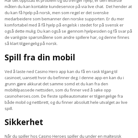
Har det oppstått et problem og du trenger hjelp, er den letteste
måten du kan kontakte kundeservice på via live chat. Det hender at
du kan få hjelp på norsk, men som regel er det svenske
medarbeidere som bemanner den norske supporten. Er du mer
komfortabel med å få hjelp på engelsk i stedet for på svensk er
også dette mulig. Du kan også se gjennom hjelpesiden og få svar på
de vanligste spørsmålene som andre spillere har, og denne finnes
så klart tilgjengelig på norsk.
Spill fra din mobil
Ved å laste ned Casino Hero app kan du få en rask tilgang til
casinoet, uansett hvor du befinner deg. I denne app-en kan du i
grunn gjøre akkurat det samme somd et du kan fra den
mobiltilpassede nettsiden, som du finner ved å søke opp
casinoheroes.com. De fleste spilleautomater er tilgjengelige fra
både mobil og nettbrett, og du finner absolutt hele utvalget av live
spill.
Sikkerhet
Når du spiller hos Casino Heroes spiller du under en maltesisk