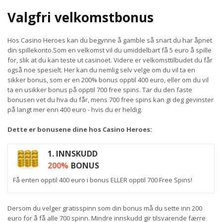
Valgfri velkomstbonus
Hos Casino Heroes kan du begynne å gamble så snart du har åpnet
din spillekonto.Som en velkomst vil du umiddelbart få 5 euro å spille
for, slik at du kan teste ut casinoet. Videre er velkomsttilbudet du får
også noe spesielt. Her kan du nemlig selv velge om du vil ta en
sikker bonus, som er en 200% bonus opptil 400 euro, eller om du vil
ta en usikker bonus på opptil 700 free spins. Tar du den faste
bonusen vet du hva du får, mens 700 free spins kan gi deg gevinster
på langt mer enn 400 euro - hvis du er heldig.
Dette er bonusene dine hos Casino Heroes:
1. INNSKUDD
200%
BONUS
Få enten opptil 400 euro i bonus ELLER opptil 700 Free Spins!
Dersom du velger gratisspinn som din bonus må du sette inn 200
euro for å få alle 700 spinn. Mindre innskudd gir tilsvarende færre