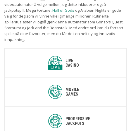
videoautomater å velge mellom, og dette inkluderer også
jackpotspill. Mega Fortune,
Hall of Gods
og Arabian Nights er gode
valg for deg som vil vinne vikelig mange millioner. Rutinerte
spillentusiaster vil også gjenkjenne automater som Gonzo's Quest,
Starburst og Jack and the Beanstalk. Med andre ord kan du fortsatt
spille på dine favoritter, men du får de i en helt ny og innovativ
innpakning.
LIVE
CASINO
MOBILE
GAMES
PROGRESSIVE
JACKPOTS