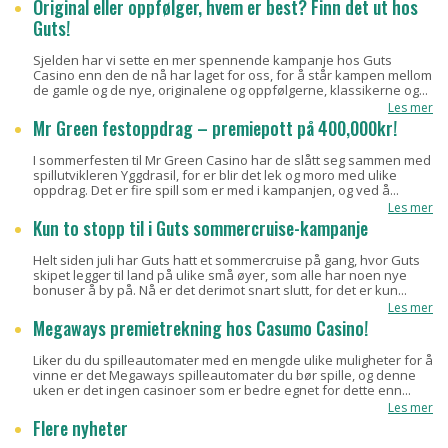
Original eller oppfølger, hvem er best? Finn det ut hos
Guts!
Sjelden har vi sette en mer spennende kampanje hos Guts
Casino enn den de nå har laget for oss, for å står kampen mellom
de gamle og de nye, originalene og oppfølgerne, klassikerne og...
Les mer
Mr Green festoppdrag – premiepott på 400,000kr!
I sommerfesten til Mr Green Casino har de slått seg sammen med
spillutvikleren Yggdrasil, for er blir det lek og moro med ulike
oppdrag. Det er fire spill som er med i kampanjen, og ved å...
Les mer
Kun to stopp til i Guts sommercruise-kampanje
Helt siden juli har Guts hatt et sommercruise på gang, hvor Guts
skipet legger til land på ulike små øyer, som alle har noen nye
bonuser å by på. Nå er det derimot snart slutt, for det er kun...
Les mer
Megaways premietrekning hos Casumo Casino!
Liker du du spilleautomater med en mengde ulike muligheter for å
vinne er det Megaways spilleautomater du bør spille, og denne
uken er det ingen casinoer som er bedre egnet for dette enn...
Les mer
Flere nyheter