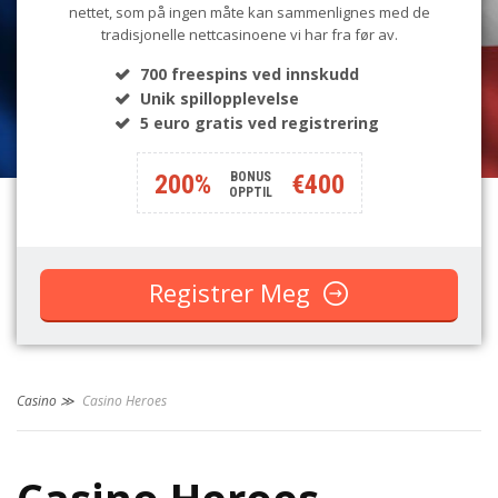
nettet, som på ingen måte kan sammenlignes med de
tradisjonelle nettcasinoene vi har fra før av.
700 freespins ved innskudd
Unik spillopplevelse
5 euro gratis ved registrering
200%
€400
BONUS
OPPTIL
Registrer Meg
Casino
Casino Heroes
Casino Heroes