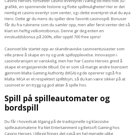
Casino Heroes fortsetter casino-eventyret i vanlig stil med flott 3D-
grafikk, en spennende historie og flotte spillmuligheter! Her er det
nemlig et casino-eventyr som venter, og i dette eventyret skal du øya
Hero. Dette gjr du mens du spiller dine favoritt-casinospill. Bonuser
får du fra rubinene som du samler opp, men aller først venter det så
klart en heftig velkomstbonus. Denne gir deg enten en
innskuddsbonus på 200%, eller opptil 700 free spins!
Casinoet ble startet opp av skandinaviske casinoentusiaster som
ville prøve å skape en ny og unik spillopplevelse. Innovasjon i
casinobransjen er vanskelig, men her har Casino Heroes greid å
skape et engasjerende tilbud. De er som så mange andre lisensiert
gjennom Malta Gaming Authority (MGA) og de opererer også fra
Malta. MGA er et respektert spilltilsyn, så du kan være sikker på at
casinoet er en trygg og god aktør å spille hos.
Spill på spilleautomater og
bordspill
Du får i hovedsak tilgang på de tradisjonelle og klassiske
spilleautomatene fra Net Entertainment og Betsoft Gaming hos
Casino Heroes. I tillegg finnes det også en hel mengde ulike