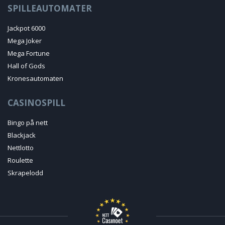
SPILLEAUTOMATER
Jackpot 6000
Mega Joker
Mega Fortune
Hall of Gods
Kronesautomaten
CASINOSPILL
Bingo på nett
Blackjack
Nettlotto
Roulette
Skrapelodd