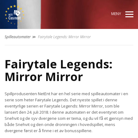
MENY
Spilleautomater
Fairytale Legends: Mirror Mirror
Fairytale Legends:
Mirror Mirror
Spillprodusenten NetEnt har en hel serie med spilleautomater i en
serie som heter Fairytale Legends. Det nyeste spillet i denne
eventyrlige serien er Fairytale Legends: Mirror Mirror, som ble
lansert den 24. juli 2018. I denne automaten er det eventyret om
Snehvit og de syv dvergene som er tema, og du vil få et gjensyn med
både Snehvit og den onde dronningen i hovedspillet, mens
dvergene først er å finne i et av bonusspillene.