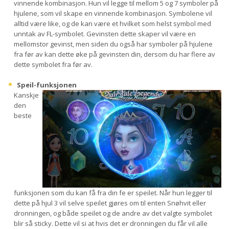
vinnende kombinasjon. Hun vil legge til mellom 5 og 7 symboler på
hjulene, som vil skape en vinnende kombinasjon. Symbolene vil
alltid være like, og de kan være et hvilket som helst symbol med
unntak av FL-symbolet. Gevinsten dette skaper vil være en
mellomstor gevinst, men siden du også har symboler på hjulene
fra før av kan dette øke på gevinsten din, dersom du har flere av
dette symbolet fra før av.
Speil-funksjonen
Kanskje
den
beste
funksjonen som du kan få fra din fe er speilet. Når hun legger til
dette på hjul 3 vil selve speilet gjøres om til enten Snøhvit eller
dronningen, og både speilet og de andre av det valgte symbolet
blir så sticky. Dette vil si at hvis det er dronningen du får vil alle