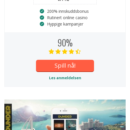
200% innskuddsbonus
Rutinert online casino
Hyppige kampanjer
90%
Spill nå!
Les anmeldelsen