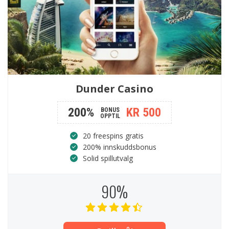
Dunder Casino
200%
KR 500
BONUS
OPPTIL
20 freespins gratis
200% innskuddsbonus
Solid spillutvalg
90%