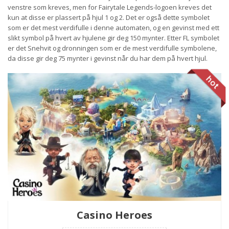
venstre som kreves, men for Fairytale Legends-logoen kreves det
kun at disse er plassert på hjul 1 og 2. Det er også dette symbolet
som er det mest verdifulle i denne automaten, og en gevinst med ett
slikt symbol på hvert av hjulene gir deg 150 mynter. Etter FL symbolet
er det Snehvit og dronningen som er de mest verdifulle symbolene,
da disse gir deg 75 mynter i gevinst når du har dem på hvert hjul.
Casino Heroes