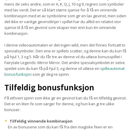
mens de seks andre, som er A, K, Q, J, 10 og 9, regnes som symboler
med lav verdi. Det er så klart større sjanse for å få en vinnende
kombinasjon med et av symbolene som gir en lav gevinst, men siden
det ikke er vanlige gevinstlinjer i spillet har du alltid en relativt stor
sjanse til å få en gevinst som skaper mer enn kun én vinnende
kombinasjon.
I denne videoautomaten er det ingen wild, men det finnes fortsatt to
spesialsymboler. Den ene er spillets scatter, og denne kan du kun få
på hjul 1, 3 og 5. Når du får tre av denne vil du utløse bonusspillet i
Fairytale Legends: Mirror Mirror. Det andre spesialsymbolet er selve
speilet som du kan få på hjul 3, og denne vil utløse en
spilleautomat
bonusfunksjon
som gir deg re-spinn.
Tilfeldig bonusfunksjon
På ethvert spinn som ikke gir en gevinst kan du få en tilfeldig gevinst.
Det er en liten fe som sørger for denne, og hun kan gi tre ulike
bonuser.
Tilfeldig vinnende kombinasjon
En av bonusene som du kan få fra den magiske feen er en