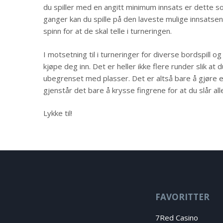
du spiller med en angitt minimum innsats er dette s
ganger kan du spille på den laveste mulige innsatsen
spinn for at de skal telle i turneringen.
I motsetning til i turneringer for diverse bordspill o
kjøpe deg inn. Det er heller ikke flere runder slik at d
ubegrenset med plasser. Det er altså bare å gjøre et
gjenstår det bare å krysse fingrene for at du slår al
Lykke til!
FAVORITTER
7Red Casino