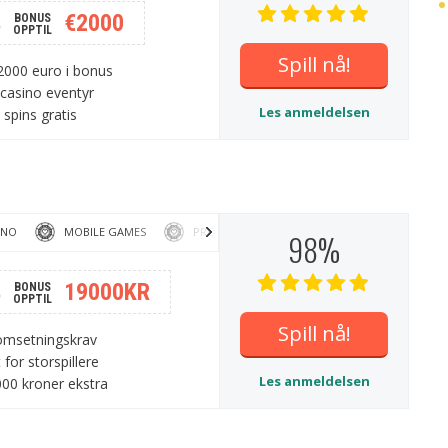
%
€2000
BONUS
OPPTIL
Spill nå!
2000 euro i bonus
casino eventyr
Les anmeldelsen
 spins gratis
INO
MOBILE GAMES
PROGRESSIVE JACKPOTS
SLOTS
98%
%
19000KR
BONUS
OPPTIL
Spill nå!
omsetningskrav
for storspillere
Les anmeldelsen
00 kroner ekstra