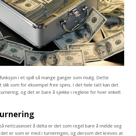
funksjon i et spill så mange ganger som mulig. Dette
t slik som for eksempel free spins. I det hele tatt kan det
nering, og det er bare å sjekke i reglene for hver enkelt
turnering
r på nettcasinoet å delta er det som regel bare å melde seg
ill det er som er med i turneringen, og dersom det kreves at