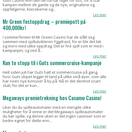
Guts Casino enn den de nå har laget for oss, for å står
kampen mellom de gamle og de nye, originalene og
oppfølgerne, klassikerne og...
Les mer
Mr Green festoppdrag – premiepott på
400,000kr!
I sommerfesten til Mr Green Casino har de slått seg
sammen med spillutvikleren Yggdrasil, for er blir det lek
og moro med ulike oppdrag. Det er fire spill som er med i
kampanjen, og ved å...
Les mer
Kun to stopp til i Guts sommercruise-kampanje
Helt siden juli har Guts hatt et sommercruise på gang,
hvor Guts skipet legger til land på ulike små øyer, som alle
har noen nye bonuser å by på. Nå er det derimot snart
slutt, for det er kun...
Les mer
Megaways premietrekning hos Casumo Casino!
Liker du du spilleautomater med en mengde ulike
muligheter for å vinne er det Megaways spilleautomater
du bør spille, og denne uken er det ingen casinoer som er
bedre egnet for dette enn...
TABLE GAMES
Les mer