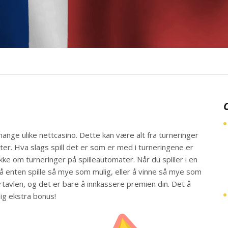
ange ulike nettcasino. Dette kan være alt fra turneringer
er. Hva slags spill det er som er med i turneringene er
akke om turneringer på spilleautomater. Når du spiller i en
 å enten spille så mye som mulig, eller å vinne så mye som
ertavlen, og det er bare å innkassere premien din. Det å
rlig ekstra bonus!