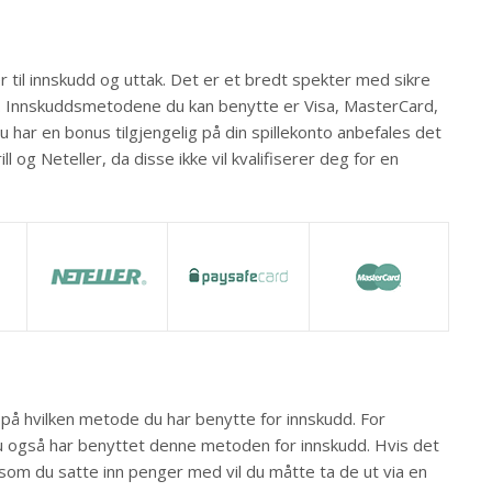
 til innskudd og uttak. Det er et bredt spekter med sikre
 ut. Innskuddsmetodene du kan benytte er Visa, MasterCard,
 har en bonus tilgjengelig på din spillekonto anbefales det
g Neteller, da disse ikke vil kvalifiserer deg for en
på hvilken metode du har benytte for innskudd. For
du også har benyttet denne metoden for innskudd. Hvis det
som du satte inn penger med vil du måtte ta de ut via en