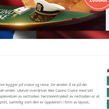
som bygger på cruise og reise. De ønsker å se på din
dri ender. Likevel overdriver ikke Casino Cruise med sitt
pplevelsen av nettsiden. Førsteinntrykket av nettsiden er at
eptet, samtidig som den er oppdatert i form av layout,