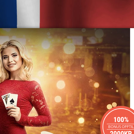
100%
BONUS OPPTIL
2000KR