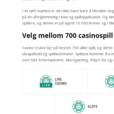
I et tøft marked er det ikke bare bare å tiltrekke se
på en uforglemmelig reise og spillopplevelse. Og de
spillere, og denne er på opptil 10 000 kroner og i til
Velg mellom 700 casinospill
Casino Cruise byr på nesten 700 ulike spill, og dette 
skrapelodd og spillautomater. Spillene kommer fra m
som Net Entertainment, Microgaming, Play’n Go og 
LIVE
CASINO
SLOTS