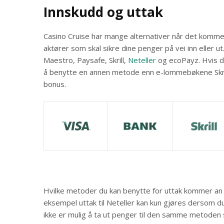
Innskudd og uttak
Casino Cruise har mange alternativer når det kommer
aktører som skal sikre dine penger på vei inn eller
Maestro, Paysafe, Skrill,
Neteller
og ecoPayz. Hvis du
å benytte en annen metode enn e-lommebøkene Skrill o
bonus.
Hvilke metoder du kan benytte for uttak kommer an 
eksempel uttak til Neteller kan kun gjøres dersom 
ikke er mulig å ta ut penger til den samme metoden 