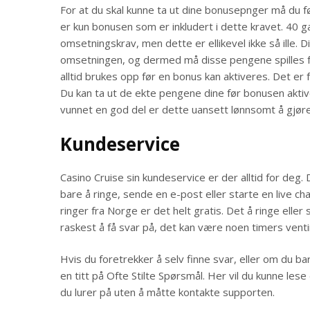
For at du skal kunne ta ut dine bonusepnger må du 
er kun bonusen som er inkludert i dette kravet. 40 
omsetningskrav, men dette er ellikevel ikke så ille. D
omsetningen, og dermed må disse pengene spilles f
alltid brukes opp før en bonus kan aktiveres. Det er 
Du kan ta ut de ekte pengene dine før bonusen aktiv
vunnet en god del er dette uansett lønnsomt å gjør
Kundeservice
Casino Cruise sin kundeservice er der alltid for de
bare å ringe, sende en e-post eller starte en live ch
ringer fra Norge er det helt gratis. Det å ringe elle
raskest å få svar på, det kan være noen timers ventin
Hvis du foretrekker å selv finne svar, eller om du b
en titt på Ofte Stilte Spørsmål. Her vil du kunne le
du lurer på uten å måtte kontakte supporten.